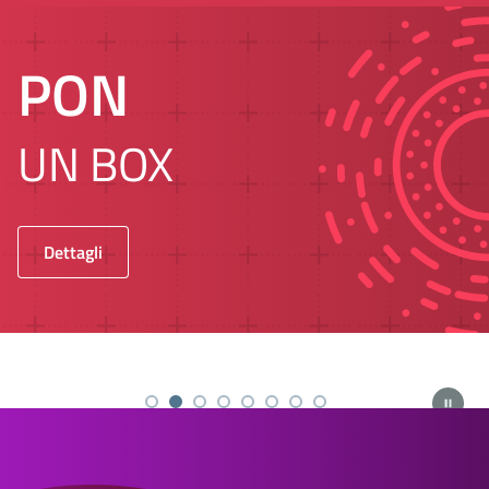
PON
UN BOX
Dettagli