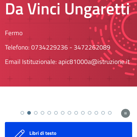
Da Vinci Ungaretti
Fermo
Telefono: 0734229236 - 3472262089
Email Istituzionale:
apic81000a@istruzione.it
Libri di testo