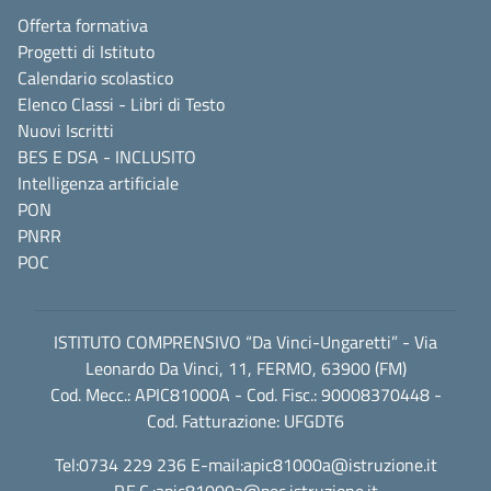
Offerta formativa
Progetti di Istituto
Calendario scolastico
Elenco Classi - Libri di Testo
Nuovi Iscritti
BES E DSA - INCLUSITO
Intelligenza artificiale
PON
PNRR
POC
ISTITUTO COMPRENSIVO “Da Vinci-Ungaretti” - Via
Leonardo Da Vinci, 11, FERMO, 63900 (FM)
Cod. Mecc.: APIC81000A - Cod. Fisc.: 90008370448 -
Cod. Fatturazione: UFGDT6
Tel:0734 229 236 E-mail:
apic81000a@istruzione.it
P.E.C.:
apic81000a@pec.istruzione.it