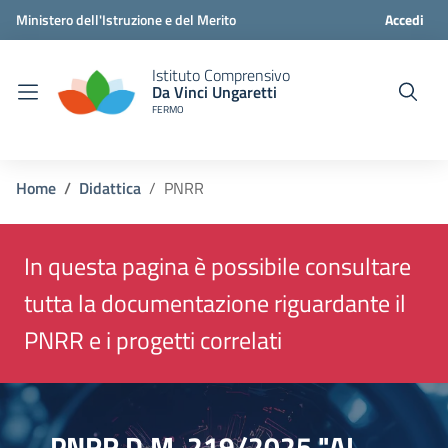
Ministero dell'Istruzione e del Merito
Accedi
Istituto Comprensivo
Da Vinci Ungaretti
FERMO
Home
Didattica
PNRR
In questa pagina è possibile consultare
tutta la documentazione riguardante il
PNRR e i progetti correlati
PNRR D.M. 219/2025 "AI