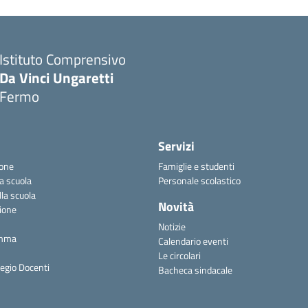
Istituto Comprensivo
Da Vinci Ungaretti
Fermo
Servizi
ione
Famiglie e studenti
la scuola
Personale scolastico
lla scuola
Novità
ione
Notizie
amma
Calendario eventi
Le circolari
legio Docenti
Bacheca sindacale