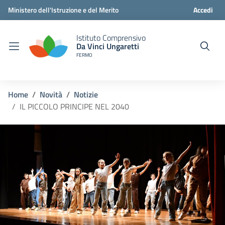
Ministero dell'Istruzione e del Merito
Accedi
Istituto Comprensivo
Da Vinci Ungaretti
FERMO
Home
Novità
Notizie
IL PICCOLO PRINCIPE NEL 2040