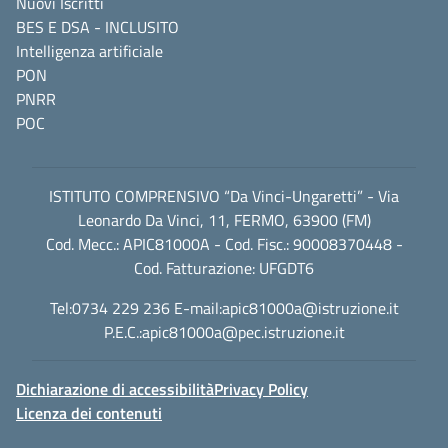
Nuovi Iscritti
BES E DSA - INCLUSITO
Intelligenza artificiale
PON
PNRR
POC
ISTITUTO COMPRENSIVO “Da Vinci-Ungaretti” - Via
Leonardo Da Vinci, 11, FERMO, 63900 (FM)
Cod. Mecc.: APIC81000A - Cod. Fisc.: 90008370448 -
Cod. Fatturazione: UFGDT6
Tel:0734 229 236 E-mail:
apic81000a@istruzione.it
P.E.C.:
apic81000a@pec.istruzione.it
Dichiarazione di accessibilità
Privacy Policy
Licenza dei contenuti