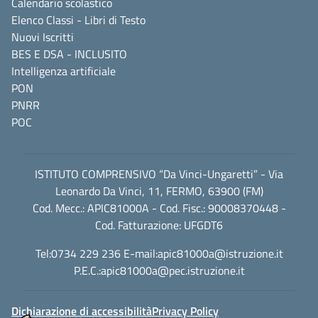
Calendario scolastico
Elenco Classi - Libri di Testo
Nuovi Iscritti
BES E DSA - INCLUSITO
Intelligenza artificiale
PON
PNRR
POC
ISTITUTO COMPRENSIVO “Da Vinci-Ungaretti” - Via
Leonardo Da Vinci, 11, FERMO, 63900 (FM)
Cod. Mecc.: APIC81000A - Cod. Fisc.: 90008370448 -
Cod. Fatturazione: UFGDT6
Tel:0734 229 236 E-mail:
apic81000a@istruzione.it
P.E.C.:
apic81000a@pec.istruzione.it
Dichiarazione di accessibilità
Privacy Policy