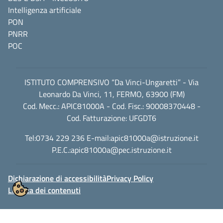
Intelligenza artificiale
PON
PNRR
POC
ISTITUTO COMPRENSIVO “Da Vinci-Ungaretti” - Via
Leonardo Da Vinci, 11, FERMO, 63900 (FM)
Cod. Mecc.: APIC81000A - Cod. Fisc.: 90008370448 -
Cod. Fatturazione: UFGDT6
Tel:0734 229 236 E-mail:
apic81000a@istruzione.it
P.E.C.:
apic81000a@pec.istruzione.it
Dichiarazione di accessibilità
Privacy Policy
Licenza dei contenuti