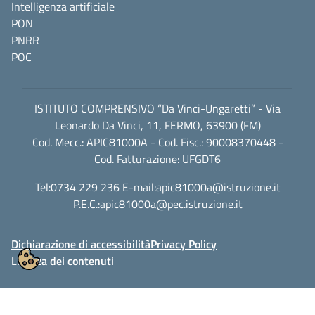
Intelligenza artificiale
PON
PNRR
POC
ISTITUTO COMPRENSIVO “Da Vinci-Ungaretti” - Via
Leonardo Da Vinci, 11, FERMO, 63900 (FM)
Cod. Mecc.: APIC81000A - Cod. Fisc.: 90008370448 -
Cod. Fatturazione: UFGDT6
Tel:0734 229 236 E-mail:
apic81000a@istruzione.it
P.E.C.:
apic81000a@pec.istruzione.it
Dichiarazione di accessibilità
Privacy Policy
Licenza dei contenuti