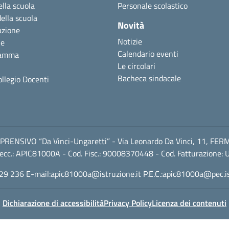
ella scuola
Personale scolastico
della scuola
Novità
azione
Notizie
ne
Calendario eventi
ramma
Le circolari
Bacheca sindacale
ollegio Docenti
RENSIVO “Da Vinci-Ungaretti” - Via Leonardo Da Vinci, 11, FER
ecc.: APIC81000A - Cod. Fisc.: 90008370448 - Cod. Fatturazione:
29 236 E-mail:
apic81000a@istruzione.it
P.E.C.:
apic81000a@pec.is
Dichiarazione di accessibilità
Privacy Policy
Licenza dei contenuti