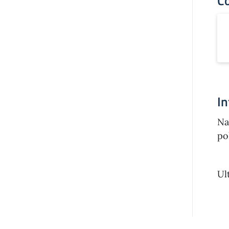
Co
In
Na
po
Ul