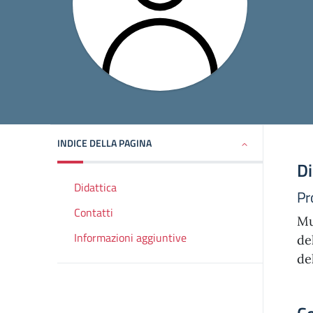
INDICE DELLA PAGINA
Di
Didattica
Pr
Contatti
Mu
Informazioni aggiuntive
de
de