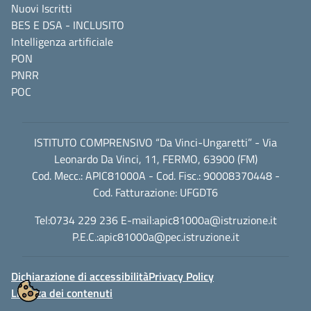
Nuovi Iscritti
BES E DSA - INCLUSITO
Intelligenza artificiale
PON
PNRR
POC
ISTITUTO COMPRENSIVO “Da Vinci-Ungaretti” - Via
Leonardo Da Vinci, 11, FERMO, 63900 (FM)
Cod. Mecc.: APIC81000A - Cod. Fisc.: 90008370448 -
Cod. Fatturazione: UFGDT6
Tel:0734 229 236 E-mail:
apic81000a@istruzione.it
P.E.C.:
apic81000a@pec.istruzione.it
Dichiarazione di accessibilità
Privacy Policy
Licenza dei contenuti