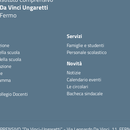
Da Vinci Ungaretti
Fermo
Servizi
zione
Famiglie e studenti
ella scuola
Personale scolastico
della scuola
Novità
azione
Notizie
ne
Calendario eventi
ramma
Le circolari
Bacheca sindacale
ollegio Docenti
RENSIVO “Da Vinci-Ungaretti” - Via Leonardo Da Vinci, 11, FER