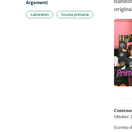
bambini
Argomenti
original
Laboratori
Scuola primaria
Contenut
Ottobre 
Eccetto d