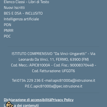
Elenco Classi - Libri di Testo
Nuovi Iscritti
BES E DSA - INCLUSITO
Intelligenza artificiale
PON
PNRR
POC
ISTITUTO COMPRENSIVO “Da Vinci-Ungaretti” - Via
Leonardo Da Vinci, 11, FERMO, 63900 (FM)
Cod. Mecc.: APIC81000A - Cod. Fisc.: 90008370448 -
Cod. Fatturazione: UFGDT6
Tel:0734 229 236 E-mail:
apic81000a@istruzione.it
P.E.C.:
apic81000a@pec.istruzione.it
Dichiarazione di accessibilità
Privacy Policy
Licenza dei contenuti