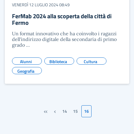
VENERDÌ 12 LUGLIO 2024 08:49
FerMab 2024 alla scoperta della città di
Fermo
Un format innovativo che ha coinvolto i ragazzi
dell'indirizzo digitale della secondaria di primo
grado …
Alunni
Biblioteca
Cultura
Geografia
«
‹
14
15
16
Prima pagina
Pagina precedente