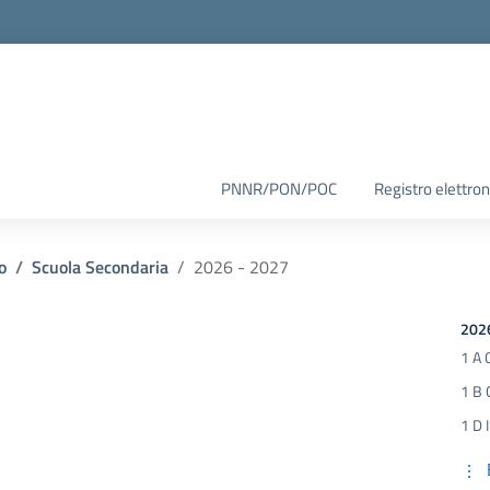
PNNR/PON/POC
Registro elettron
o
Scuola Secondaria
2026 - 2027
202
1 A 
1 B 
1 D 