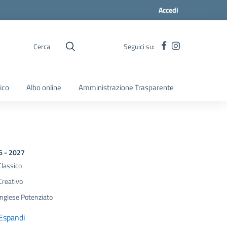
Accedi
Cerca
Seguici su:
ico
Albo online
Amministrazione Trasparente
6 - 2027
Classico
Creativo
Inglese Potenziato
Espandi